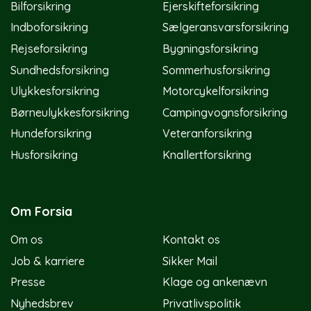
Bilforsikring
Ejerskifteforsikring
Indboforsikring
Sælgeransvarsforsikring
Rejseforsikring
Bygningsforsikring
Sundhedsforsikring
Sommerhusforsikring
Ulykkesforsikring
Motorcykelforsikring
Børneulykkesforsikring
Campingvognsforsikring
Hundeforsikring
Veteranforsikring
Husforsikring
Knallertforsikring
Om Forsia
Om os
Kontakt os
Job & karriere
Sikker Mail
Presse
Klage og ankenævn
Nyhedsbrev
Privatlivspolitik