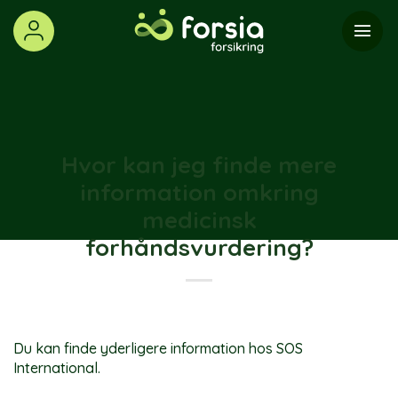
Skip
to
content
Hvor kan jeg finde mere
information omkring
medicinsk
forhåndsvurdering?
Du kan finde yderligere information hos SOS
International.