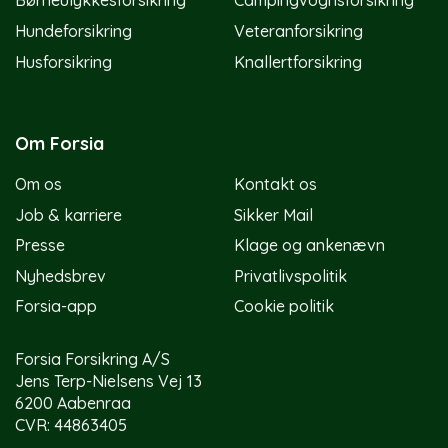
Børneulykkesforsikring
Campingvognsforsikring
Hundeforsikring
Veteranforsikring
Husforsikring
Knallertforsikring
Om Forsia
Om os
Kontakt os
Job & karriere
Sikker Mail
Presse
Klage og ankenævn
Nyhedsbrev
Privatlivspolitik
Forsia-app
Cookie politik
Forsia Forsikring A/S
Jens Terp-Nielsens Vej 13
6200 Aabenraa
CVR: 44863405