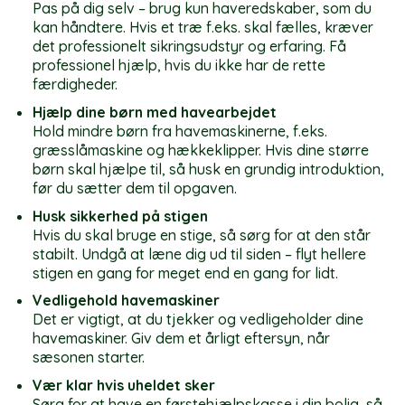
Pas på dig selv – brug kun haveredskaber, som du
kan håndtere. Hvis et træ f.eks. skal fælles, kræver
det professionelt sikringsudstyr og erfaring. Få
professionel hjælp, hvis du ikke har de rette
færdigheder.
Hjælp dine børn med havearbejdet
Hold mindre børn fra havemaskinerne, f.eks.
græsslåmaskine og hækkeklipper. Hvis dine større
børn skal hjælpe til, så husk en grundig introduktion,
før du sætter dem til opgaven.
Husk sikkerhed på stigen
Hvis du skal bruge en stige, så sørg for at den står
stabilt. Undgå at læne dig ud til siden – flyt hellere
stigen en gang for meget end en gang for lidt.
Vedligehold havemaskiner
Det er vigtigt, at du tjekker og vedligeholder dine
havemaskiner. Giv dem et årligt eftersyn, når
sæsonen starter.
Vær klar hvis uheldet sker
Sørg for at have en førstehjælpskasse i din bolig, så