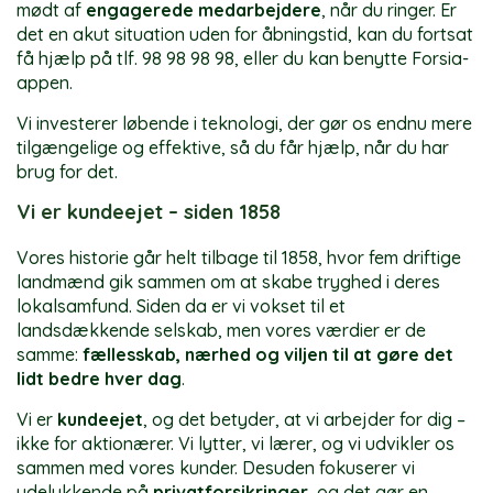
mødt af
engagerede medarbejdere
, når du ringer. Er
det en akut situation uden for åbningstid, kan du fortsat
få hjælp på tlf. 98 98 98 98, eller du kan benytte Forsia-
appen.
Vi investerer løbende i teknologi, der gør os endnu mere
tilgængelige og effektive, så du får hjælp, når du har
brug for det.
Vi er kundeejet – siden 1858
Vores historie går helt tilbage til 1858, hvor fem driftige
landmænd gik sammen om at skabe tryghed i deres
lokalsamfund. Siden da er vi vokset til et
landsdækkende selskab, men vores værdier er de
samme:
fællesskab, nærhed og viljen til at gøre det
lidt bedre hver dag
.
Vi er
kundeejet
, og det betyder, at vi arbejder for dig –
ikke for aktionærer. Vi lytter, vi lærer, og vi udvikler os
sammen med vores kunder. Desuden fokuserer vi
udelukkende på
privatforsikringer
, og det gør en