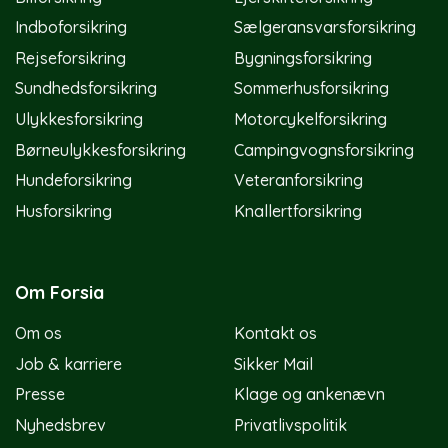
Indboforsikring
Sælgeransvarsforsikring
Rejseforsikring
Bygningsforsikring
Sundhedsforsikring
Sommerhusforsikring
Ulykkesforsikring
Motorcykelforsikring
Børneulykkesforsikring
Campingvognsforsikring
Hundeforsikring
Veteranforsikring
Husforsikring
Knallertforsikring
Om Forsia
Om os
Kontakt os
Job & karriere
Sikker Mail
Presse
Klage og ankenævn
Nyhedsbrev
Privatlivspolitik