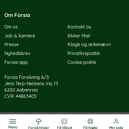
Om Forsia
Om os
Kontakt os
Job & karriere
Sikker Mail
Presse
Klage og ankenævn
Nyhedsbrev
Privatlivspolitik
Forsia-app
Cookie politik
Forsia Forsikring A/S
Jens Terp-Nielsens Vej 13
6200 Aabenraa
CVR: 44863405
Menu
Forsikringer
Få tilbud
Få hjælp
Min side