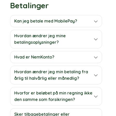
Betalinger
Kan jeg betale med MobilePay?
Hvordan ændrer jeg mine
betalingsoplysninger?
Hvad er NemKonto?
Hvordan ændrer jeg min betaling fra
årlig til halvårlig eller månedlig?
Hvorfor er beløbet på min regning ikke
den samme som forsikringen?
Sker tilbagebetalinger eller