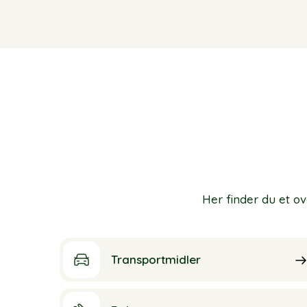
Her finder du et ov
Transportmidler