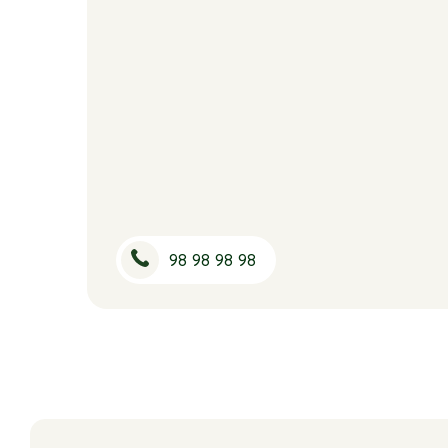
98 98 98 98