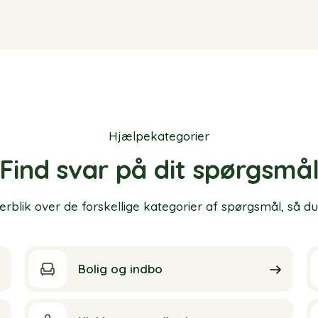
Hjælpekategorier
Find svar på dit spørgsmå
erblik over de forskellige kategorier af spørgsmål, så du 
Bolig og indbo