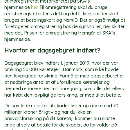
et indregistreret motorkøretøj på SKATs
hjemmeside
her
. Til omregistrering skal du bruge
registreringsattestens del I og del II, ligesom der skal
bruges et betalingskort og NemID. Det er også muligt at
foretage en omregistrering hos de synshaller, der skilter
med det. Prisen for omregistrering fremgår af SKATs
hjemmeside.
Hvorfor er dagsgebyret indført?
Dagsgebyret blev indført 1. januar 2019, hvor der var
omkring 50.000 køretøjer i Danmark, som ikke havde
den lovpligtige forsikring. Formålet med dagsgebyret er
at nedbringe antallet af uforsikrede køretøjer og
dermed reducere den millionregning, som alle, der ellers
har købt den lovpligtige forsikring, er med til at betale.
De samlede udgifter til skader løber op i mere end 70
millioner kroner årligt – og har du ikke en
ansvarsforsikring på dit køretøj, kommer du i sidste
ende til selv at betale for de skader, du forvolder på