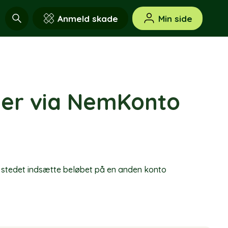
Anmeld skade
Min side
nger via NemKonto
n i stedet indsætte beløbet på en anden konto