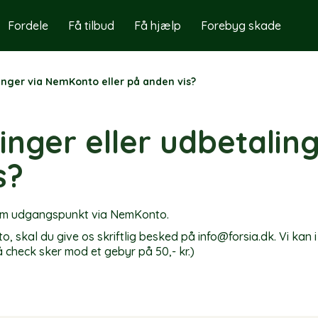
Fordele
Få tilbud
Få hjælp
Forebyg skade
linger via NemKonto eller på anden vis?
linger eller udbetali
s?
t som udgangspunkt via NemKonto.
o, skal du give os skriftlig besked på info@forsia.dk. Vi ka
å check sker mod et gebyr på 50,- kr.)