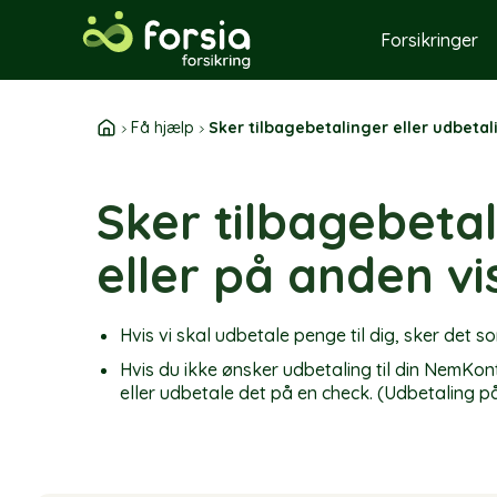
Skip
to
Forsikringer
content
Få hjælp
Sker tilbagebetalinger eller udbeta
Sker tilbagebeta
eller på anden vi
Hvis vi skal udbetale penge til dig, sker de
Hvis du ikke ønsker udbetaling til din NemKont
eller udbetale det på en check. (Udbetaling p