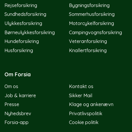
Rejseforsikring
Bygningsforsikring
Sundhedsforsikring
Sommerhusforsikring
Ulykkesforsikring
Motorcykelforsikring
Børneulykkesforsikring
Campingvognsforsikring
Hundeforsikring
Veteranforsikring
Husforsikring
Knallertforsikring
Om Forsia
Om os
Kontakt os
Job & karriere
Sikker Mail
Presse
Klage og ankenævn
Nyhedsbrev
Privatlivspolitik
Forsia-app
Cookie politik