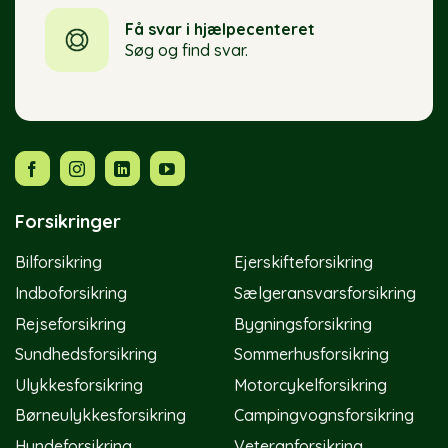
Få svar i hjælpecenteret
Søg og find svar.
Forsikringer
Bilforsikring
Ejerskifteforsikring
Indboforsikring
Sælgeransvarsforsikring
Rejseforsikring
Bygningsforsikring
Sundhedsforsikring
Sommerhusforsikring
Ulykkesforsikring
Motorcykelforsikring
Børneulykkesforsikring
Campingvognsforsikring
Hundeforsikring
Veteranforsikring