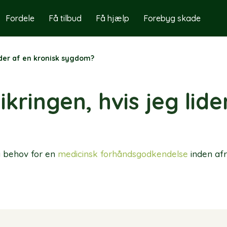
Fordele
Få tilbud
Få hjælp
Forebyg skade
ider af en kronisk sygdom?
kringen, hvis jeg lide
å behov for en
medicinsk forhåndsgodkendelse
inden afr