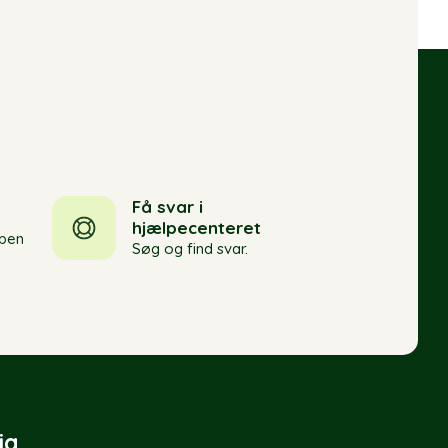
Få svar i
hjælpecenteret
pen
Søg og find svar.
ia