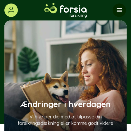
Skip
to
content
Ændringer i hverdagen
Vi hjælper dig med at tilpasse din
forsikringsdækning eller komme godt videre