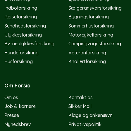
Indboforsikring
Sælgeransvarsforsikring
Rejseforsikring
Bygningsforsikring
Sundhedsforsikring
Sommerhusforsikring
Ulykkesforsikring
Motorcykelforsikring
Børneulykkesforsikring
Campingvognsforsikring
Hundeforsikring
Veteranforsikring
Husforsikring
Knallertforsikring
Om Forsia
Om os
Kontakt os
Job & karriere
Sikker Mail
Presse
Klage og ankenævn
Nyhedsbrev
Privatlivspolitik