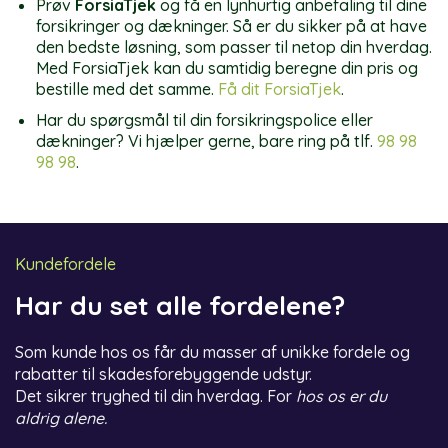
Prøv
ForsiaTjek
og få en lynhurtig anbefaling til dine
forsikringer og dækninger. Så er du sikker på at have
den bedste løsning, som passer til netop din hverdag.
Med ForsiaTjek kan du samtidig beregne din pris og
bestille med det samme.
Få dit ForsiaTjek
.
Har du spørgsmål til din forsikringspolice eller
dækninger? Vi hjælper gerne, bare ring på tlf.
98 98
98 98
.
Kundefordele
Har du set alle fordelene?
Som kunde hos os får du masser af unikke fordele og
rabatter til skadesforebyggende udstyr.
Det sikrer tryghed til din hverdag. For
hos os er du
aldrig alene.