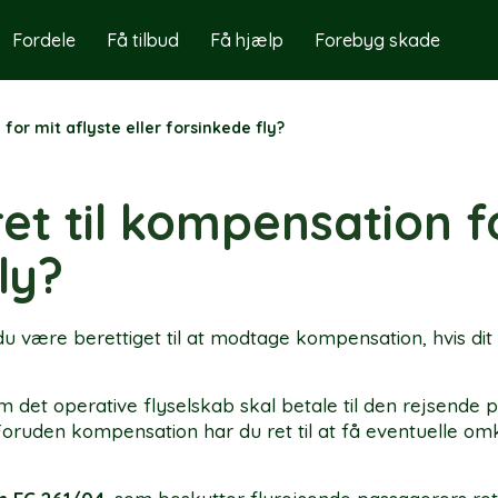
Fordele
Få tilbud
Få hjælp
Forebyg skade
for mit aflyste eller forsinkede fly?
et til kompensation f
ly?
være berettiget til at modtage kompensation, hvis dit fl
det operative flyselskab skal betale til den rejsende p
ruden kompensation har du ret til at få eventuelle omko