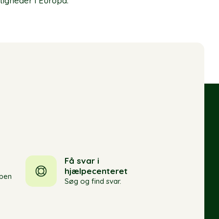
tigheder i Europa.
Få svar i
hjælpecenteret
pen
Søg og find svar.