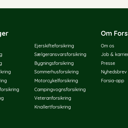
ger
Om Fors
Ejerskifteforsikring
Om os
ng
Sælgeransvarsforsikring
Job & karrie
g
Bygningsforsikring
Presse
kring
Sommerhusforsikring
Nyhedsbrev
ring
Motorcykelforsikring
Forsia-app
orsikring
Campingvognsforsikring
ng
Veteranforsikring
Knallertforsikring