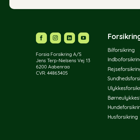
Forsikrin
Bilforsikring
Forsia Forsikring A/S
Indboforsikri
Jens Terp-Nielsens Vej 13
6200 Aabenraa
Rejseforsikrin
CVR:
44863405
Sundhedsforsi
Ulykkesforsik
Børneulykkesf
Hundeforsikri
Husforsikring