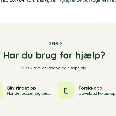
n EC 261/04
, som beskytter flyrejsende passagerers ret
Få hjælp
Har du brug for hjælp?
Vi er klar til at rådgive og hjælpe dig.
Bliv ringet op
Forsia-app
Når det passer dig bedst.
Download Forsia-ap