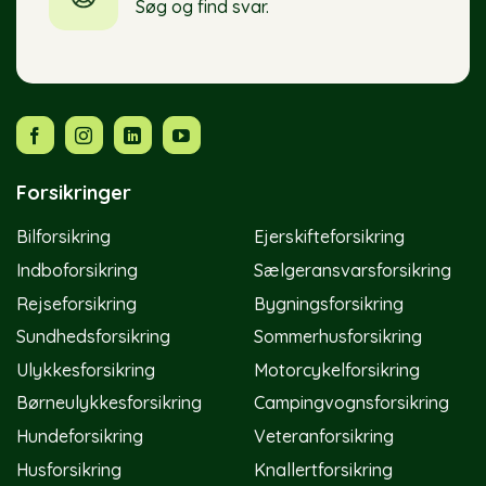
Søg og find svar.
Forsikringer
Bilforsikring
Ejerskifteforsikring
Indboforsikring
Sælgeransvarsforsikring
Rejseforsikring
Bygningsforsikring
Sundhedsforsikring
Sommerhusforsikring
Ulykkesforsikring
Motorcykelforsikring
Børneulykkesforsikring
Campingvognsforsikring
Hundeforsikring
Veteranforsikring
Husforsikring
Knallertforsikring