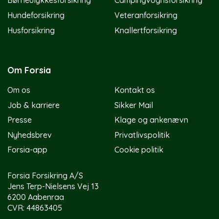
Børneulykkesforsikring
Campingvognsforsikring
Hundeforsikring
Veteranforsikring
Husforsikring
Knallertforsikring
Om Forsia
Om os
Kontakt os
Job & karriere
Sikker Mail
Presse
Klage og ankenævn
Nyhedsbrev
Privatlivspolitik
Forsia-app
Cookie politik
Forsia Forsikring A/S
Jens Terp-Nielsens Vej 13
6200 Aabenraa
CVR: 44863405