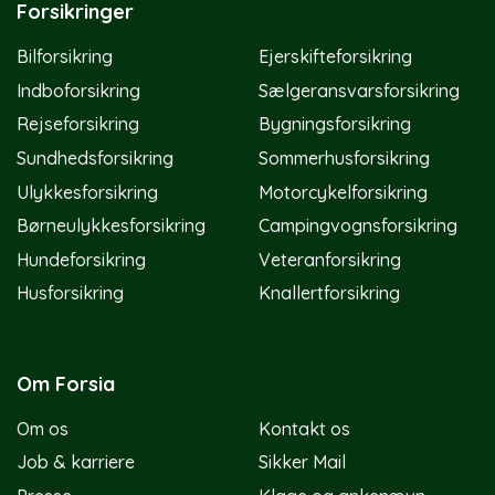
Forsikringer
Bilforsikring
Ejerskifteforsikring
Indboforsikring
Sælgeransvarsforsikring
Rejseforsikring
Bygningsforsikring
Sundhedsforsikring
Sommerhusforsikring
Ulykkesforsikring
Motorcykelforsikring
Børneulykkesforsikring
Campingvognsforsikring
Hundeforsikring
Veteranforsikring
Husforsikring
Knallertforsikring
Om Forsia
Om os
Kontakt os
Job & karriere
Sikker Mail