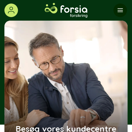
Skip
to
content
Besøg vores kundecentre