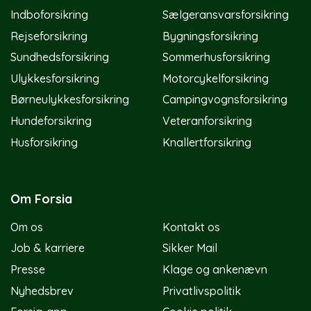
Indboforsikring
Sælgeransvarsforsikring
Rejseforsikring
Bygningsforsikring
Sundhedsforsikring
Sommerhusforsikring
Ulykkesforsikring
Motorcykelforsikring
Børneulykkesforsikring
Campingvognsforsikring
Hundeforsikring
Veteranforsikring
Husforsikring
Knallertforsikring
Om Forsia
Om os
Kontakt os
Job & karriere
Sikker Mail
Presse
Klage og ankenævn
Nyhedsbrev
Privatlivspolitik