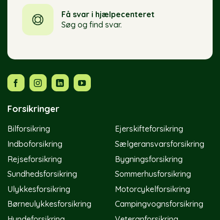
Få svar i hjælpecenteret
Søg og find svar.
Forsikringer
Bilforsikring
Ejerskifteforsikring
Indboforsikring
Sælgeransvarsforsikring
Rejseforsikring
Bygningsforsikring
Sundhedsforsikring
Sommerhusforsikring
Ulykkesforsikring
Motorcykelforsikring
Børneulykkesforsikring
Campingvognsforsikring
Hundeforsikring
Veteranforsikring