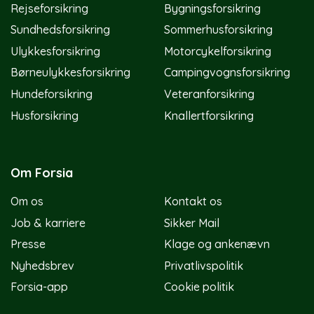
Rejseforsikring
Bygningsforsikring
Sundhedsforsikring
Sommerhusforsikring
Ulykkesforsikring
Motorcykelforsikring
Børneulykkesforsikring
Campingvognsforsikring
Hundeforsikring
Veteranforsikring
Husforsikring
Knallertforsikring
Om Forsia
Om os
Kontakt os
Job & karriere
Sikker Mail
Presse
Klage og ankenævn
Nyhedsbrev
Privatlivspolitik
Forsia-app
Cookie politik