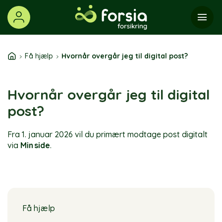
Skip
to
content
Få hjælp
Hvornår overgår jeg til digital post?
Hvornår overgår jeg til digital
post?
Fra 1. januar 2026 vil du primært modtage post digitalt
via
Min
side
.
Få hjælp