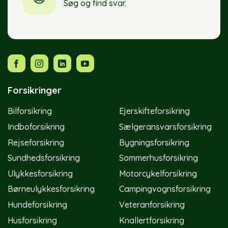
Søg og find svar.
Forsikringer
Bilforsikring
Ejerskifteforsikring
Indboforsikring
Sælgeransvarsforsikring
Rejseforsikring
Bygningsforsikring
Sundhedsforsikring
Sommerhusforsikring
Ulykkesforsikring
Motorcykelforsikring
Børneulykkesforsikring
Campingvognsforsikring
Hundeforsikring
Veteranforsikring
Husforsikring
Knallertforsikring