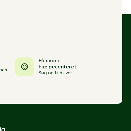
Få svar i
hjælpecenteret
pen
Søg og find svar.
ia