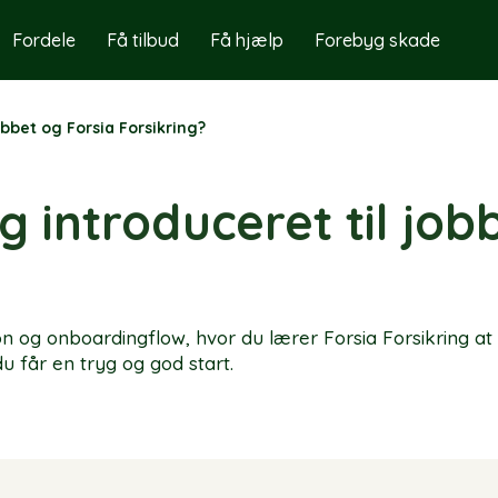
Fordele
Få tilbud
Få hjælp
Forebyg skade
obbet og Forsia Forsikring?
g introduceret til job
on og onboardingflow, hvor du lærer Forsia Forsikring a
du får en tryg og god start.