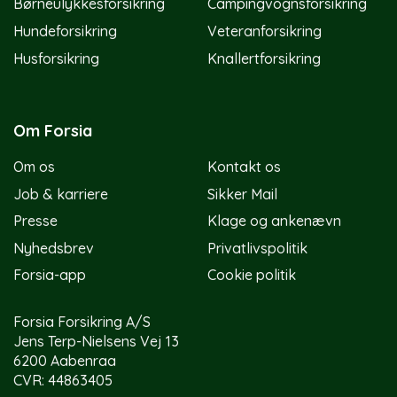
Børneulykkesforsikring
Campingvognsforsikring
Hundeforsikring
Veteranforsikring
Husforsikring
Knallertforsikring
Om Forsia
Om os
Kontakt os
Job & karriere
Sikker Mail
Presse
Klage og ankenævn
Nyhedsbrev
Privatlivspolitik
Forsia-app
Cookie politik
Forsia Forsikring A/S
Jens Terp-Nielsens Vej 13
6200 Aabenraa
CVR: 44863405