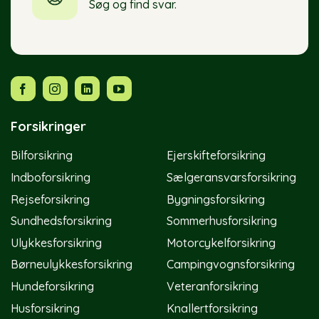
Søg og find svar.
Forsikringer
Bilforsikring
Ejerskifteforsikring
Indboforsikring
Sælgeransvarsforsikring
Rejseforsikring
Bygningsforsikring
Sundhedsforsikring
Sommerhusforsikring
Ulykkesforsikring
Motorcykelforsikring
Børneulykkesforsikring
Campingvognsforsikring
Hundeforsikring
Veteranforsikring
Husforsikring
Knallertforsikring