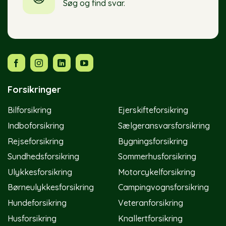
Søg og find svar.
Forsikringer
Bilforsikring
Ejerskifteforsikring
Indboforsikring
Sælgeransvarsforsikring
Rejseforsikring
Bygningsforsikring
Sundhedsforsikring
Sommerhusforsikring
Ulykkesforsikring
Motorcykelforsikring
Børneulykkesforsikring
Campingvognsforsikring
Hundeforsikring
Veteranforsikring
Husforsikring
Knallertforsikring